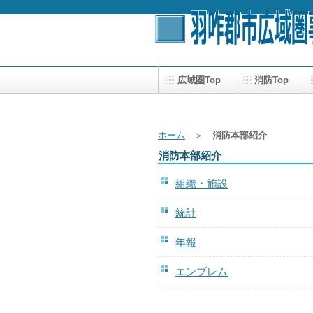
広域圏Top
消防Top
ホーム
＞
消防本部紹介
消防本部紹介
組織・施設
統計
年報
エンブレム