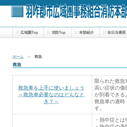
広域圏Top
消防Top
本部紹介
休日当番医
広報
ホーム
＞
救急
救急
限られた救急
救急車を上手に使いましょう
高い症状の傷
～救急車必要なのはどんなと
が到着できる
き？～
救急車の適時
す。
・熱中症とは
・熱中症の予