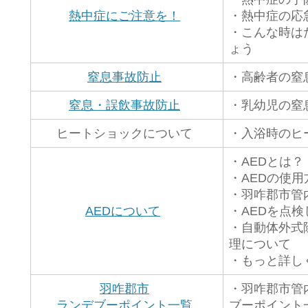
熱中症にご注意を！
・熱中症の応
・こんな時は
ょう
窒息事故防止
・高齢者の窒
窒息・誤飲事故防止
・乳幼児の窒
ヒートショックについて
・入浴時のヒ
・AEDとは？
・AEDの使用
・羽咋郡市管
AEDについて
・AEDを点
・自動体外式
理について
・もっと詳し
羽咋郡市
・羽咋郡市管
ランデブーポイント一覧
ブーポイント