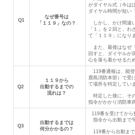
がダイヤル式（今は
ダイヤル時間が短い
なぜ番号は
Q1
しかし、かけ間違い
「１１９」なの？
「１」を２回と、わ
て「１１９」になり
また、最後はなぜ「
回すと、ダイヤルが
心を落ち着かせるた
119番通報は、能
鹿島消防本部）で受
１１９から
て場所を特定してい
Q2
出動するまでの
流れは？
特定した後に、その
指令がかかり消防車
119番を受けてか
指令から出動まで平
出動するまでは
Q3
何分かかるの？
119番から出動まで