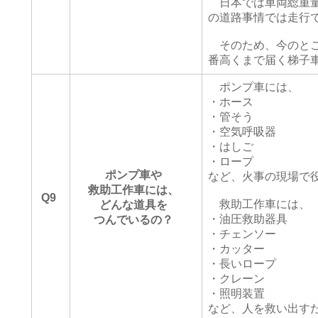
日本では車両総重量
の道路事情では走行
そのため、今のとこ
番高くまで届く梯子
ポンプ車には、
・ホース
・管そう
・空気呼吸器
・はしご
・ロープ
ポンプ車や
など、火事の現場で
救助工作車には、
Q9
救助工作車には、
どんな道具を
・油圧救助器具
つんでいるの？
・チェンソー
・カッター
・長いロープ
・クレーン
・照明装置
など、人を救い出す