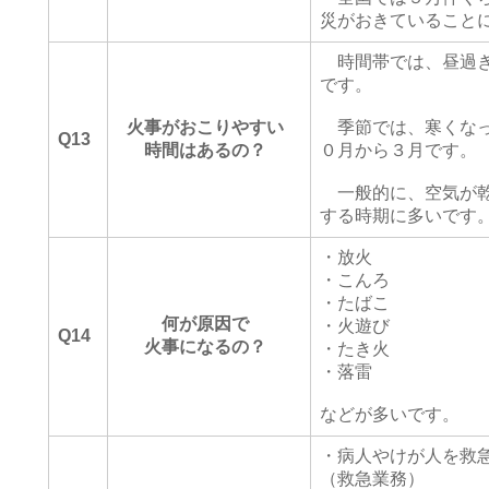
災がおきていること
時間帯では、昼過ぎ
です。
火事がおこりやすい
季節では、寒くなっ
Q13
時間はあるの？
０月から３月です。
一般的に、空気が乾
する時期に多いです
・放火
・こんろ
・たばこ
何が原因で
・火遊び
Q14
火事になるの？
・たき火
・落雷
などが多いです。
・病人やけが人を救
（救急業務）