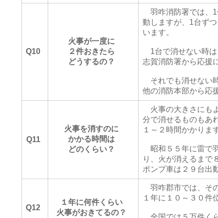
羽咋消防署では、1
動しますが、1台ず
います。
火事が一度に
Q10
２件おきたら
1台で消せない時は
どうするの？
志賀消防署から応援
それでも消せない時
他の消防本部から応
火事の大きさにもよ
分で消せるものもあ
火事を消すのに
１～２時間かかりま
かかる時間は
Q11
昭和５５年に雷で羽
どのくらい？
り、火が消えるまで
ポンプ車は２９台出
羽咋郡市では、その
１年に１０～３０件
１年に何件くらい
Q12
火事がおきてるの？
全国では５万件くら