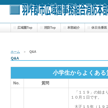
広域圏Top
消防Top
本部紹介
休日当番医
広報
ホーム
＞
Q&A
Q&A
小学生からよくある
No.
質問
「１１９」の始まり
１０月１日です。
大正１５年（１９２