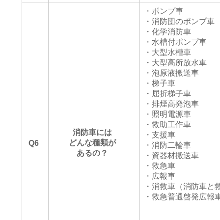
・ポンプ車
・消防団のポンプ車
・化学消防車
・水槽付ポンプ車
・大型水槽車
・大型高所放水車
・泡原液搬送車
・梯子車
・屈折梯子車
・排煙高発泡車
・照明電源車
・救助工作車
消防車には
・支援車
どんな種類が
Q6
・消防二輪車
あるの？
・資器材搬送車
・救急車
・広報車
・消救車（消防車と
・救急普通啓発広報