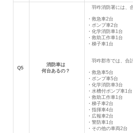
羽咋消防署には、合
・救急車2台
・ポンプ車2台
・化学消防車1台
・救助工作車1台
・梯子車1台
羽咋郡市では、合計
消防車は
Q5
何台あるの？
・救急車5台
・ポンプ車5台
・化学消防車3台
・水槽付ポンプ車1台
・救助工作車1台
・梯子車2台
・指揮車4台
・広報車2台
・警防車1台
・その他の車両2台