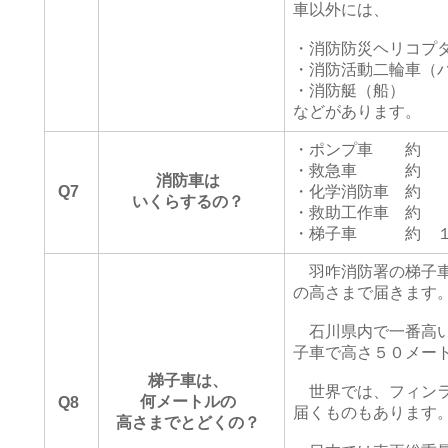
車以外には、
・消防防災ヘリコプ
・消防活動二輪車（
・消防艇（船）
などがあります。
・ポンプ車 約 
・救急車 約 
消防車は
Q7
・化学消防車 約
いくらするの？
・救助工作車 約
・梯子車 約 １
羽咋消防署の梯子車
の高さまで届きます
石川県内で一番高い
子車で高さ５０メー
梯子車は、
世界では、フィンラ
何メートルの
Q8
届くものもあります
高さまでとどくの？