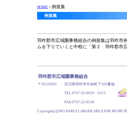
例規集
HOME
>
例規集
羽咋郡市広域圏事務組合の例規集は羽咋市
ムを下りていくと中程に「第２ 羽咋郡市
羽咋郡市広域圏事務組合
〒925-8505
石川県羽咋市中央町ア185番地
TEL.0767-22-6610・6315
FAX.0767-22-0138
Copyright(c)2003 HAKUI LARGER AREA FOR MUNICIPAL