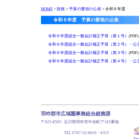
HOME
>
財政
>
予算の要領の公表
> 令和６年度
令和６年度 予算の要領の公表
令和６年度組合一般会計補正予算（第１号）
(PDF)
令和６年度組合一般会計補正予算（第２号）・公
令和６年度組合一般会計補正予算（第３号）
(PDF)
令和６年度組合一般会計補正予算（第４号）・公
羽咋郡市広域圏事務組合総務課
〒925-8505
石川県羽咋市中央町ア185番地
TEL.0767-22-6610・6315
ku