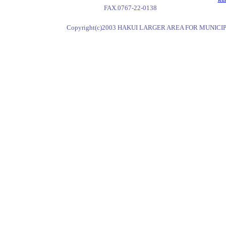
FAX.0767-22-0138
Copyright(c)2003 HAKUI LARGER AREA FOR MUNICIPAL